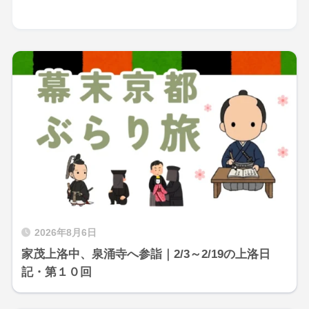
2026年8月6日
家茂上洛中、泉涌寺へ参詣｜2/3～2/19の上洛日
記・第１０回