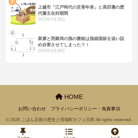
3
上越市「江戸時代の災害年表」と高田藩の歴
代藩主在封期間
2023年3月29日
4
家康と西郷局の孫の勝姫は孫娘国姫を追い詰
め自害させてしまった？！
2023年3月28日
HOME
お問い合わせ
プライバシーポリシー・免責事項
© 2026 こばん店長の歴史と宿場町カフェ日和 All rights reserved.
フォロー
メニュー
トップ