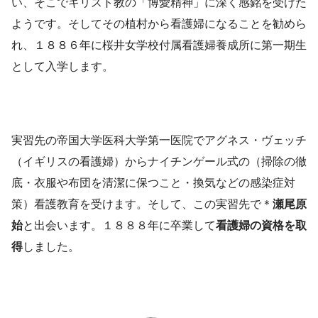
い、そこでキリスト教の「博愛精神」に深く感銘を受けた
ようです。そしてその植村から看護婦になることを勧めら
れ、１８８６年に桜井女学校付属看護婦養成所に第一期生
として入学します。
実習先の帝国大学医科大学第一医院でアグネス・ヴェッチ
（イギリスの看護婦）からナイチンゲール式の（掃除の徹
底・衣服や布団を清潔に保つこと・換気などの感染症対
策）看護教育を受けます。そして、この実習先で＊
瀬尾原
始
と出会います。１８８８年に卒業して
看護婦の資格を取
得
しました。