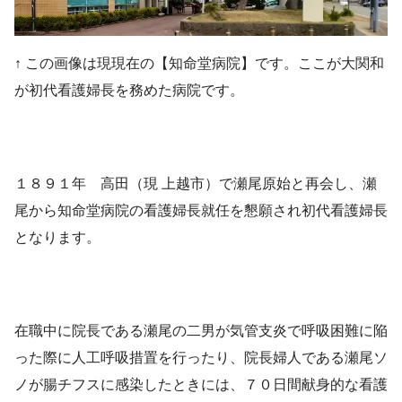
↑ この画像は現現在の【知命堂病院】です。ここが大関和
が初代看護婦長を務めた病院です。
１８９１年 高田（現 上越市）で瀬尾原始と再会し、瀬
尾から知命堂病院の看護婦長就任を懇願され初代看護婦長
となります。
在職中に院長である瀬尾の二男が気管支炎で呼吸困難に陥
った際に人工呼吸措置を行ったり、院長婦人である瀬尾ソ
ノが腸チフスに感染したときには、７０日間献身的な看護