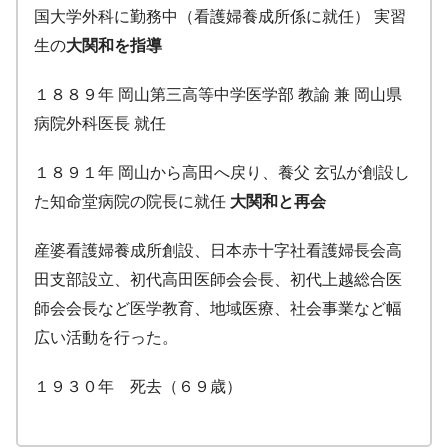
国大学外科に勤務中（看護婦養成所係に就任） 実習
生の
大関和を指導
１８８９年 岡山第三高等中学医学部 教諭 兼 岡山県
病院外科医長 就任
１８９１年 岡山から高田へ戻り、養父 玄弘が創設し
た知命堂病院の院長に就任
大関和と再会
産婆看護婦養成所創設、日本赤十字社看護婦長会高
田支部設立、初代高田医師会会長、初代上越総合医
師会会長など医学教育、地域医療、社会事業など幅
広い活動を行った。
１９３０年 死去（６９歳）