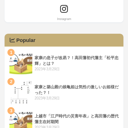
Popular
1
家康の息子が改易？！高田藩初代藩主「松平忠
輝」とは？
2023年3月29日
2
家康と築山殿の娘亀姫は気性の激しいお姫様だ
った？！
2023年3月29日
3
上越市「江戸時代の災害年表」と高田藩の歴代
藩主在封期間
2023年3月29日