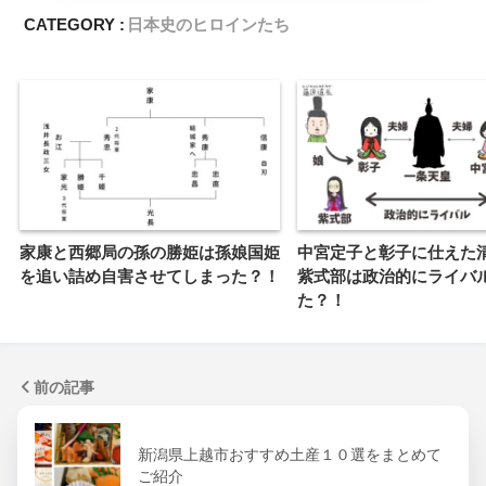
CATEGORY :
日本史のヒロインたち
家康と西郷局の孫の勝姫は孫娘国姫
中宮定子と彰子に仕えた
を追い詰め自害させてしまった？！
紫式部は政治的にライバ
た？！
前の記事
新潟県上越市おすすめ土産１０選をまとめて
ご紹介