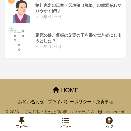
徳川家定の正室・天璋院（篤姫）の生涯をわか
りやすく解説
2025年5月26日
4
家康の娘、督姫は先妻の子を毒で亡き者にしよ
うとした？！
2023年3月29日
HOME
お問い合わせ
プライバシーポリシー・免責事項
© 2026 こばん店長の歴史と宿場町カフェ日和 All rights reserved.
フォロー
メニュー
トップ