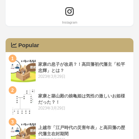
Popular
1
家康の息子が改易？！高田藩初代藩主「松平
忠輝」とは？
2023年3月29日
2
家康と築山殿の娘亀姫は気性の激しいお姫様
だった？！
2023年3月29日
3
上越市「江戸時代の災害年表」と高田藩の歴
代藩主在封期間