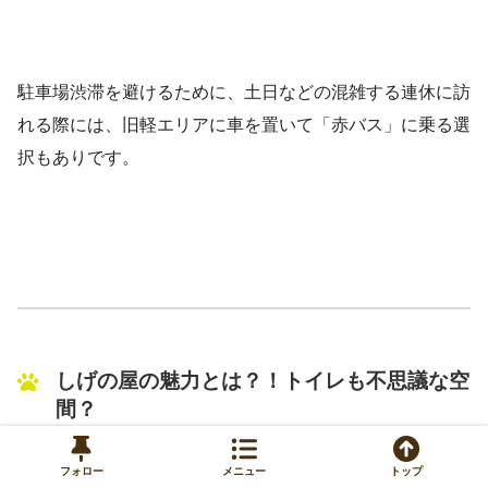
駐車場渋滞を避けるために、土日などの混雑する連休に訪
れる際には、旧軽エリアに車を置いて「赤バス」に乗る選
択もありです。
しげの屋の魅力とは？！トイレも不思議な空
間？
やはり、峠だけあって絶景を楽しむことができます。
フォロー
メニュー
トップ