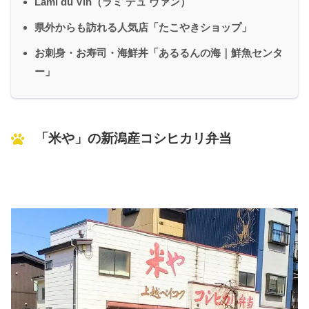
Lami du Vin（ラミ デュ ヴァン）
県外からも訪れる人気店「たこやきショップ」
お刺身・お寿司・海鮮丼「あるるんの海｜鮮魚センタ
ー」
「米や」の新潟産コシヒカリ弁当