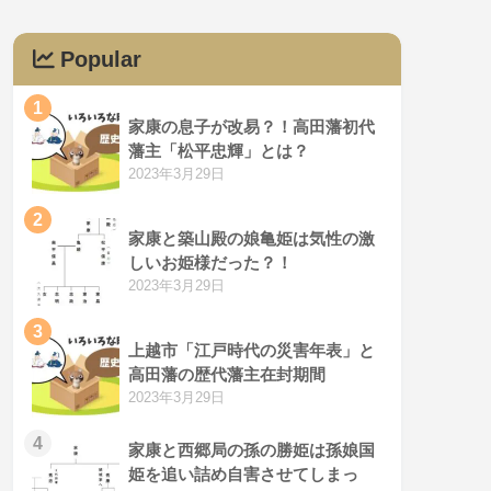
Popular
1
家康の息子が改易？！高田藩初代
藩主「松平忠輝」とは？
2023年3月29日
2
家康と築山殿の娘亀姫は気性の激
しいお姫様だった？！
2023年3月29日
3
上越市「江戸時代の災害年表」と
高田藩の歴代藩主在封期間
2023年3月29日
4
家康と西郷局の孫の勝姫は孫娘国
姫を追い詰め自害させてしまっ