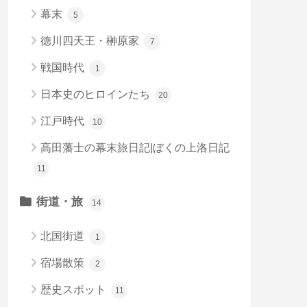
幕末
5
徳川四天王・榊原家
7
戦国時代
1
日本史のヒロインたち
20
江戸時代
10
高田藩士の幕末旅日記|ぼくの上洛日記
11
街道・旅
14
北国街道
1
宿場散策
2
歴史スポット
11