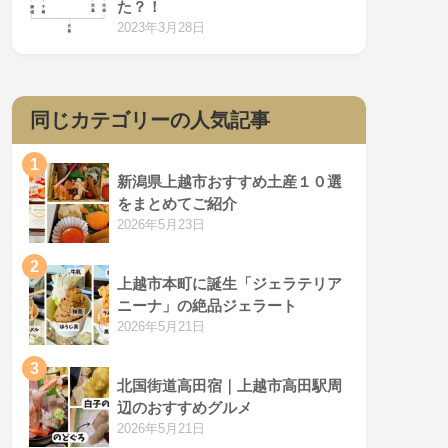
た？！
2023年3月28日
同じカテゴリーの人気記事
1
新潟県上越市おすすめ土産１０選
をまとめてご紹介
2026年5月23日
2
上越市本町に誕生「ジェラテリア
ニーナ」の絶品ジェラート
2026年5月21日
3
北国街道高田宿｜上越市高田駅周
辺のおすすめグルメ
2026年5月21日